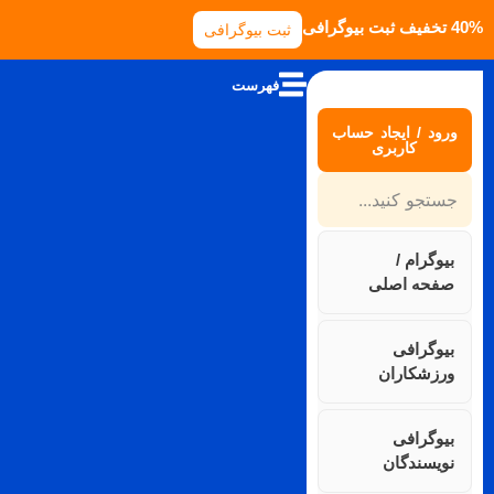
ثبت بیوگرافی
فهرست
 حساب