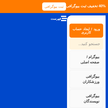
ثبت بیوگرافی
فهرست
 حساب